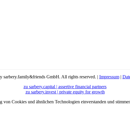
 sarbery.family&friends GmbH. All rights reserved. |
Impressum
|
Dat
zu sarbery.capital | assertive financial partners
zu sarbery.invest | private equity for growth
ung von Cookies und ähnlichen Technologien einverstanden und stimm