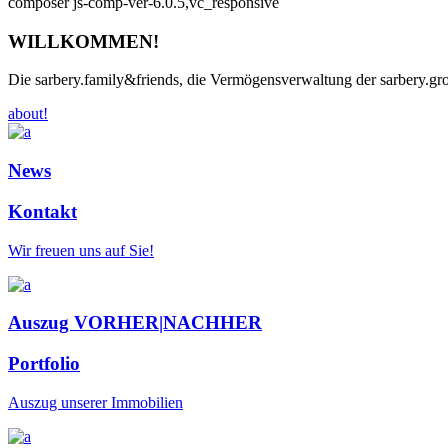
composer js-comp-ver-6.0.5,vc_responsive
WILLKOMMEN!
Die sarbery.family&friends, die Vermögensverwaltung der sarbery.gr
about!
News
Kontakt
Wir freuen uns auf Sie!
Auszug VORHER|NACHHER
Portfolio
Auszug unserer Immobilien