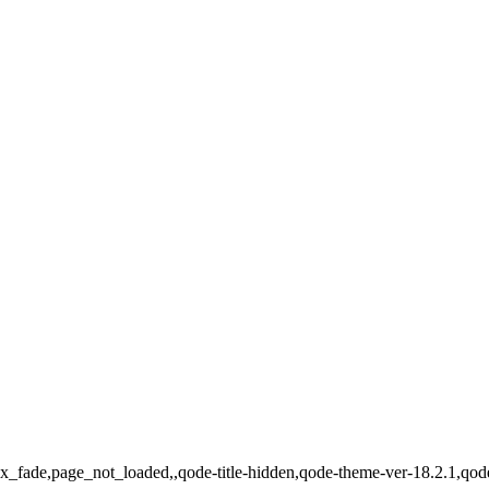
ax_fade,page_not_loaded,,qode-title-hidden,qode-theme-ver-18.2.1,qo