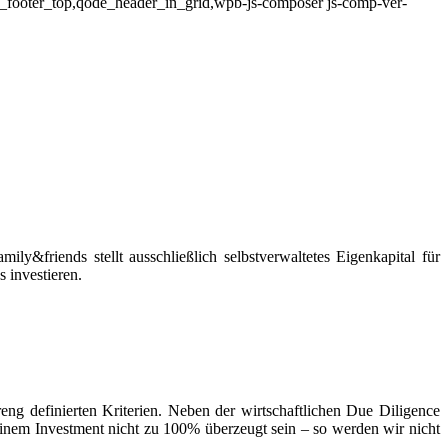
d_footer_top,qode_header_in_grid,wpb-js-composer js-comp-ver-
ly&friends stellt ausschließlich selbstverwaltetes Eigenkapital für
 investieren.
eng definierten Kriterien. Neben der wirtschaftlichen Due Diligence
inem Investment nicht zu 100% überzeugt sein – so werden wir nicht