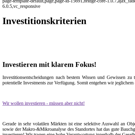
page-template-default,page,page-id-15691,bridge-core-1.0.7,ajax_f
6.0.5,vc_responsive
Investitionskriterien
Investieren mit klarem Fokus!
Investitionsentscheidungen nach bestem Wissen und Gewissen zu tref
potentielle Investments zur Verfügung. Somit entgehen wir jeglichem
Wir wollen investieren - müssen aber nicht!
Gerade in sehr volatilen Märkten ist eine selektive Auswahl an Obj
sowie der Makro-&Mikroanalyse des Standortes hat das gute Bauchge
investieren! Wir tragen eine hohe Verantwortung innerhalb der Gesel