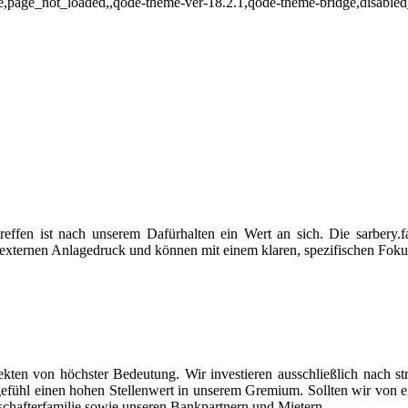
ade,page_not_loaded,,qode-theme-ver-18.2.1,qode-theme-bridge,disable
fen ist nach unserem Dafürhalten ein Wert an sich. Die sarbery.fami
 externen Anlagedruck und können mit einem klaren, spezifischen Fokus
ekten von höchster Bedeutung. Wir investieren ausschließlich nach str
fühl einen hohen Stellenwert in unserem Gremium. Sollten wir von e
lschafterfamilie sowie unseren Bankpartnern und Mietern.